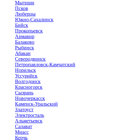
Мытищи
Псков
Люберцы
Южно-Сахалинск
Бийск
Прокопьевск
Армавир
Балаково
Рыбинск
Абакан
Северодвинск
Петропавловск-Камчатский
Норильск
Уссурийск
Волгодонск
Красногорск
Сызрань
Новочеркасск
Каменск-Уральский
Златоуст
Электросталь
Альметьевск
Салават
Миасс
Керчь