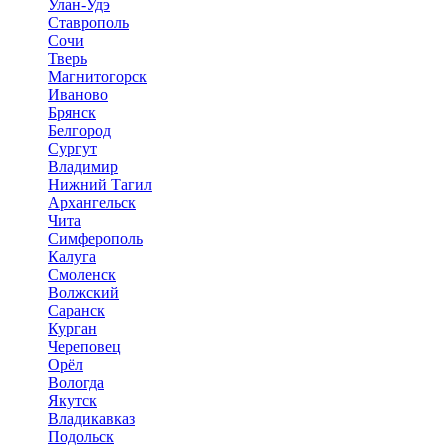
Улан-Удэ
Ставрополь
Сочи
Тверь
Магнитогорск
Иваново
Брянск
Белгород
Сургут
Владимир
Нижний Тагил
Архангельск
Чита
Симферополь
Калуга
Смоленск
Волжский
Саранск
Курган
Череповец
Орёл
Вологда
Якутск
Владикавказ
Подольск