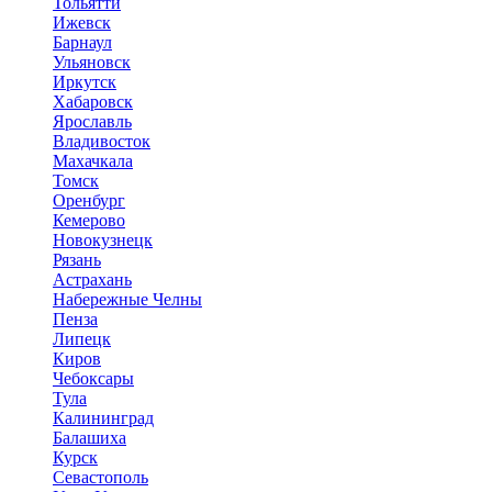
Тольятти
Ижевск
Барнаул
Ульяновск
Иркутск
Хабаровск
Ярославль
Владивосток
Махачкала
Томск
Оренбург
Кемерово
Новокузнецк
Рязань
Астрахань
Набережные Челны
Пенза
Липецк
Киров
Чебоксары
Тула
Калининград
Балашиха
Курск
Севастополь