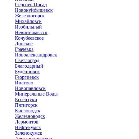
Сергиев Посад
Новокуйбышевск
Железногорск
Михайловск
Изобильный
Невинномысск
Кочубеевское
Донское
Грачёвка
Новоалександровск
Светлоград
Благодарный
Будённовск
Георгиевск
Ипатово
Новопавловск
Минеральные Воды
Ессентуки
Пятигорск
Кисловодск
Железноводск
Лермонтов
Нефтекумск
Зеленокумск
Александровское