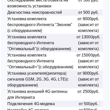
Обследование места объекта на
от 500 руб.
возможность установки
Диагностика неисправностей
от 500 руб.
Установка комплекта
от 9000руб.
беспроводного Интенета "Эконом"
(зависит от
(с оборудованием)
комплекта)
Установка комплекта
от 13000руб.
беспроводного Интенета
(зависит от
"Оптимальный"(с оборудованием)
комплекта)
Установка комплекта
от 15000руб.
беспроводного Интенета
(зависит от
"Оптимальный+"(с оборудованием)
комплекта)
Установка усилителя(репитера)
от 9000руб.
сигналов GSM, 2G, 3G, 4G, LTE(с
(зависит от
оборудованием)
комплекта)
Установка внешней 4G-антенны
от 2500руб.
для Интернета
Подключения 4G-модема
от 500руб.