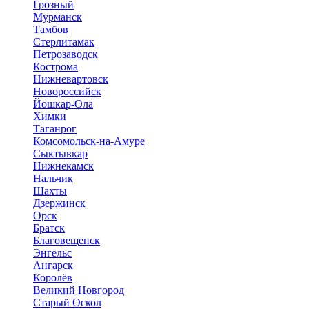
Грозный
Мурманск
Тамбов
Стерлитамак
Петрозаводск
Кострома
Нижневартовск
Новороссийск
Йошкар-Ола
Химки
Таганрог
Комсомольск-на-Амуре
Сыктывкар
Нижнекамск
Нальчик
Шахты
Дзержинск
Орск
Братск
Благовещенск
Энгельс
Ангарск
Королёв
Великий Новгород
Старый Оскол