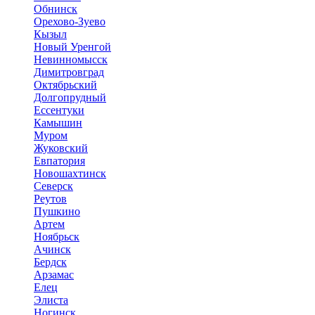
Обнинск
Орехово-Зуево
Кызыл
Новый Уренгой
Невинномысск
Димитровград
Октябрьский
Долгопрудный
Ессентуки
Камышин
Муром
Жуковский
Евпатория
Новошахтинск
Северск
Реутов
Пушкино
Артем
Ноябрьск
Ачинск
Бердск
Арзамас
Елец
Элиста
Ногинск