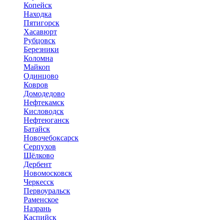
Копейск
Находка
Пятигорск
Хасавюрт
Рубцовск
Березники
Коломна
Майкоп
Одинцово
Ковров
Домодедово
Нефтекамск
Кисловодск
Нефтеюганск
Батайск
Новочебоксарск
Серпухов
Щёлково
Дербент
Новомосковск
Черкесск
Первоуральск
Раменское
Назрань
Каспийск