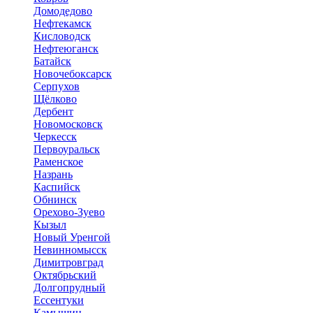
Домодедово
Нефтекамск
Кисловодск
Нефтеюганск
Батайск
Новочебоксарск
Серпухов
Щёлково
Дербент
Новомосковск
Черкесск
Первоуральск
Раменское
Назрань
Каспийск
Обнинск
Орехово-Зуево
Кызыл
Новый Уренгой
Невинномысск
Димитровград
Октябрьский
Долгопрудный
Ессентуки
Камышин