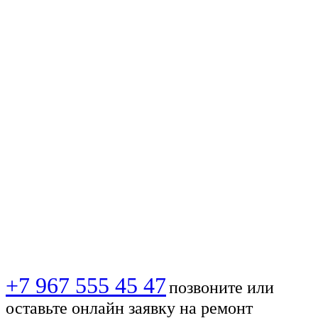
📈 Подключение
интернета в
⚡Щёлково —
быстро, надёжно и
выгодно! 🔥 💻!
+7 967 555 45 47
позвоните или
оставьте онлайн заявку на ремонт