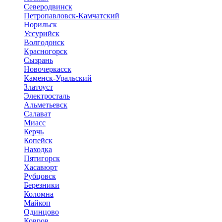
Северодвинск
Петропавловск-Камчатский
Норильск
Уссурийск
Волгодонск
Красногорск
Сызрань
Новочеркасск
Каменск-Уральский
Златоуст
Электросталь
Альметьевск
Салават
Миасс
Керчь
Копейск
Находка
Пятигорск
Хасавюрт
Рубцовск
Березники
Коломна
Майкоп
Одинцово
Ковров