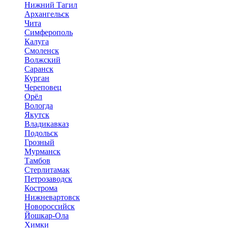
Нижний Тагил
Архангельск
Чита
Симферополь
Калуга
Смоленск
Волжский
Саранск
Курган
Череповец
Орёл
Вологда
Якутск
Владикавказ
Подольск
Грозный
Мурманск
Тамбов
Стерлитамак
Петрозаводск
Кострома
Нижневартовск
Новороссийск
Йошкар-Ола
Химки