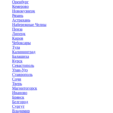
Оренбург
Кемерово
Новокузнецк
Рязань
Астрахань
Набережные Челны
Пенза
Липецк
Киров
Чебоксары
Тула
Калининград
Балашиха
Курск
Севастополь
Улан-Удэ
Ставрополь
Сочи
Тверь
Магнитогорск
Иваново
Брянск
Белгород
Сургут
Владимир