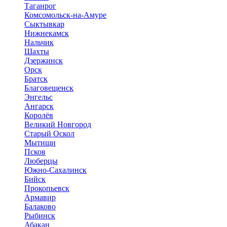
Таганрог
Комсомольск-на-Амуре
Сыктывкар
Нижнекамск
Нальчик
Шахты
Дзержинск
Орск
Братск
Благовещенск
Энгельс
Ангарск
Королёв
Великий Новгород
Старый Оскол
Мытищи
Псков
Люберцы
Южно-Сахалинск
Бийск
Прокопьевск
Армавир
Балаково
Рыбинск
Абакан