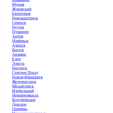
Муром
Жуковский
Евпатория
Новошахтинск
Северск
Реутов
Пушкино
Артем
Ноябрьск
Ачинск
Бердск
Арзамас
Елец
Элиста
Ногинск
Сергиев Посад
Новокуйбышевск
Железногорск
Михайловск
Изобильный
Невинномысск
Кочубеевское
Донское
Грачёвка