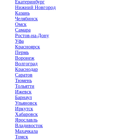
Екатеринбург
Нижний Новгород
Казань
Челябинск
Омск
Самара
Ростов-на-Дону
Уфа
Красноярск
Пермь
Воронеж
Волгоград
Краснодар
Саратов
Тюмень
Тольятти
Ижевск
Барнаул
Ульяновск
Иркутск
Хабаровск
Ярославль
Владивосток
Махачкала
Томск