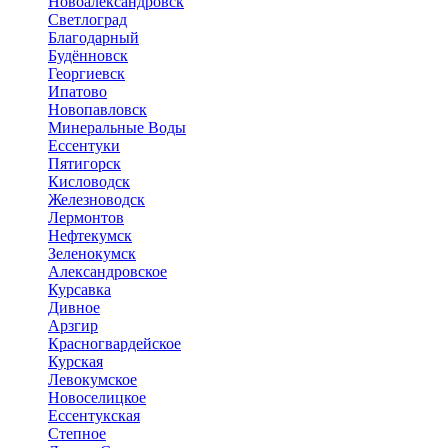
Новоалександровск
Светлоград
Благодарный
Будённовск
Георгиевск
Ипатово
Новопавловск
Минеральные Воды
Ессентуки
Пятигорск
Кисловодск
Железноводск
Лермонтов
Нефтекумск
Зеленокумск
Александровское
Курсавка
Дивное
Арзгир
Красногвардейское
Курская
Левокумское
Новоселицкое
Ессентукская
Степное