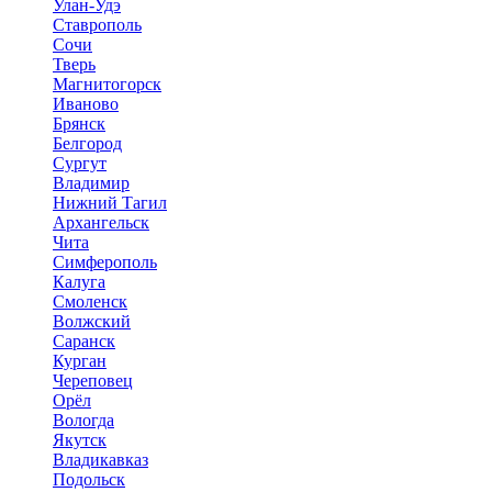
Улан-Удэ
Ставрополь
Сочи
Тверь
Магнитогорск
Иваново
Брянск
Белгород
Сургут
Владимир
Нижний Тагил
Архангельск
Чита
Симферополь
Калуга
Смоленск
Волжский
Саранск
Курган
Череповец
Орёл
Вологда
Якутск
Владикавказ
Подольск