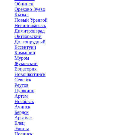
Обнинск
Орехово-Зуево
Кызыл
Новый Уренгой
Невинномысск
Димитровград
Октябрьский
Долгопрудный
Ессентуки
Камышин
Муром
Жуковский
Евпатория
Новошахтинск
Северск
Реутов
Пушкино
Артем
Ноябрьск
Ачинск
Бердск
Арзамас
Елец
Элиста
Ногинск