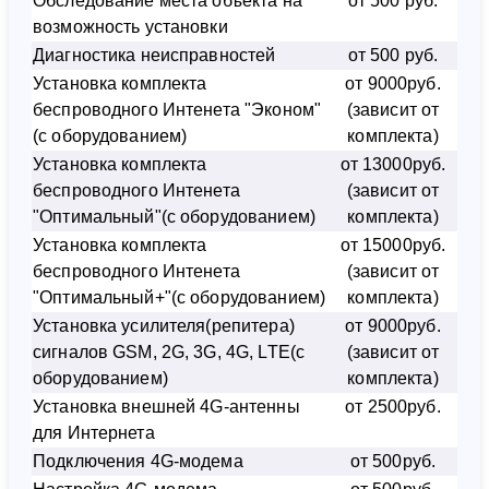
Обследование места объекта на
от 500 руб.
возможность установки
Диагностика неисправностей
от 500 руб.
Установка комплекта
от 9000руб.
беспроводного Интенета "Эконом"
(зависит от
(с оборудованием)
комплекта)
Установка комплекта
от 13000руб.
беспроводного Интенета
(зависит от
"Оптимальный"(с оборудованием)
комплекта)
Установка комплекта
от 15000руб.
беспроводного Интенета
(зависит от
"Оптимальный+"(с оборудованием)
комплекта)
Установка усилителя(репитера)
от 9000руб.
сигналов GSM, 2G, 3G, 4G, LTE(с
(зависит от
оборудованием)
комплекта)
Установка внешней 4G-антенны
от 2500руб.
для Интернета
Подключения 4G-модема
от 500руб.