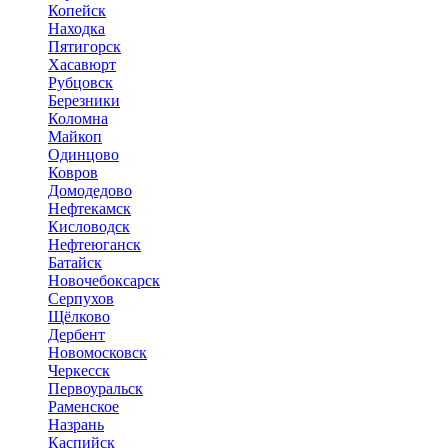
Копейск
Находка
Пятигорск
Хасавюрт
Рубцовск
Березники
Коломна
Майкоп
Одинцово
Ковров
Домодедово
Нефтекамск
Кисловодск
Нефтеюганск
Батайск
Новочебоксарск
Серпухов
Щёлково
Дербент
Новомосковск
Черкесск
Первоуральск
Раменское
Назрань
Каспийск