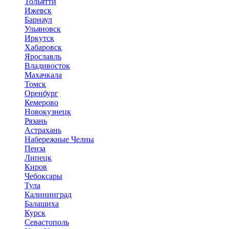
Тольятти
Ижевск
Барнаул
Ульяновск
Иркутск
Хабаровск
Ярославль
Владивосток
Махачкала
Томск
Оренбург
Кемерово
Новокузнецк
Рязань
Астрахань
Набережные Челны
Пенза
Липецк
Киров
Чебоксары
Тула
Калининград
Балашиха
Курск
Севастополь