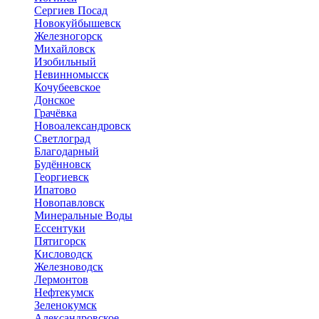
Сергиев Посад
Новокуйбышевск
Железногорск
Михайловск
Изобильный
Невинномысск
Кочубеевское
Донское
Грачёвка
Новоалександровск
Светлоград
Благодарный
Будённовск
Георгиевск
Ипатово
Новопавловск
Минеральные Воды
Ессентуки
Пятигорск
Кисловодск
Железноводск
Лермонтов
Нефтекумск
Зеленокумск
Александровское