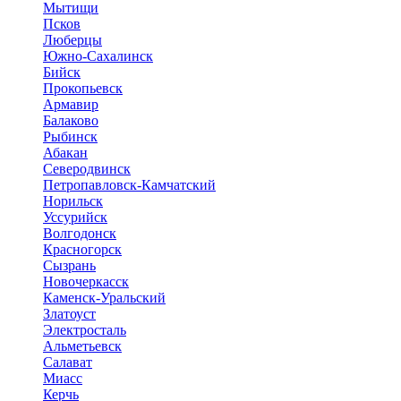
Мытищи
Псков
Люберцы
Южно-Сахалинск
Бийск
Прокопьевск
Армавир
Балаково
Рыбинск
Абакан
Северодвинск
Петропавловск-Камчатский
Норильск
Уссурийск
Волгодонск
Красногорск
Сызрань
Новочеркасск
Каменск-Уральский
Златоуст
Электросталь
Альметьевск
Салават
Миасс
Керчь