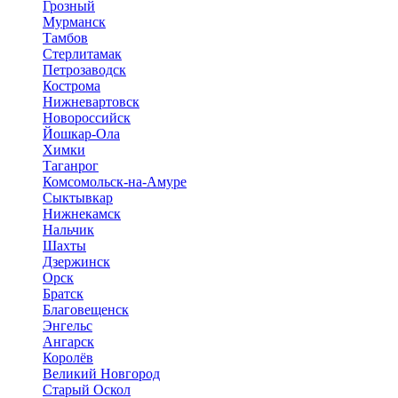
Грозный
Мурманск
Тамбов
Стерлитамак
Петрозаводск
Кострома
Нижневартовск
Новороссийск
Йошкар-Ола
Химки
Таганрог
Комсомольск-на-Амуре
Сыктывкар
Нижнекамск
Нальчик
Шахты
Дзержинск
Орск
Братск
Благовещенск
Энгельс
Ангарск
Королёв
Великий Новгород
Старый Оскол