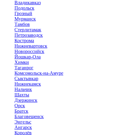
Владикавказ
Подольск
Грозный
Мурманск
Тамбов
Стерлитамак
Петрозаводск
Кострома
Нижневартовск
Новороссийск
Йошкар-Ола
Химки
Таганрог
Комсомольск-на-Амуре
Сыктывкар
Нижнекамск
Нальчик
Шахты
Дзержинск
Орск
Братск
Благовещенск
Энгельс
Ангарск
Королёв