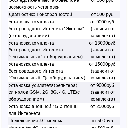
Обследование места объекта на
от 500 руб.
возможность установки
Диагностика неисправностей
от 500 руб.
Установка комплекта
от 9000руб.
беспроводного Интенета "Эконом"
(зависит от
(с оборудованием)
комплекта)
Установка комплекта
от 13000руб.
беспроводного Интенета
(зависит от
"Оптимальный"(с оборудованием)
комплекта)
Установка комплекта
от 15000руб.
беспроводного Интенета
(зависит от
"Оптимальный+"(с оборудованием)
комплекта)
Установка усилителя(репитера)
от 9000руб.
сигналов GSM, 2G, 3G, 4G, LTE(с
(зависит от
оборудованием)
комплекта)
Установка внешней 4G-антенны
от 2500руб.
для Интернета
Подключения 4G-модема
от 500руб.