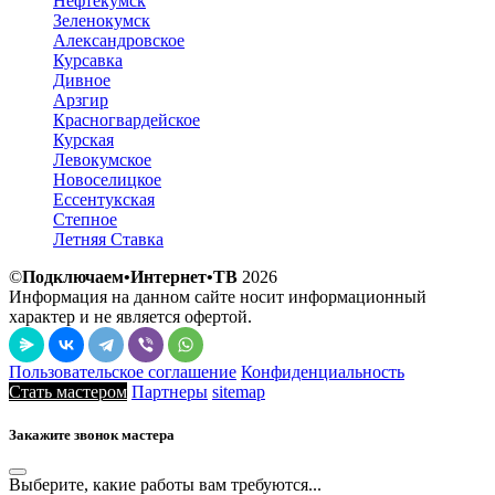
Нефтекумск
Зеленокумск
Александровское
Курсавка
Дивное
Арзгир
Красногвардейское
Курская
Левокумское
Новоселицкое
Ессентукская
Степное
Летняя Ставка
©
Подключаем•Интернет•ТВ
2026
Информация на данном сайте носит информационный
характер и не является офертой.
Пользовательское соглашение
Конфиденциальность
Стать мастером
Партнеры
sitemap
Закажите звонок мастера
Выберите, какие работы вам требуются...