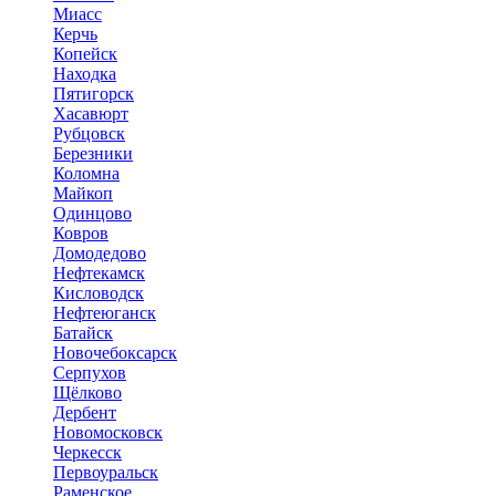
Миасс
Керчь
Копейск
Находка
Пятигорск
Хасавюрт
Рубцовск
Березники
Коломна
Майкоп
Одинцово
Ковров
Домодедово
Нефтекамск
Кисловодск
Нефтеюганск
Батайск
Новочебоксарск
Серпухов
Щёлково
Дербент
Новомосковск
Черкесск
Первоуральск
Раменское