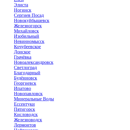
Элиста
Ногинск
Сергиев Посад
Новокуйбышевск
Железногорск
Михайловск
Изобильный
Невинномысск
Кочубеевское
Донское
Грачёвка
Новоалександровск
Светлоград
Благодарный
Будённовск
Георгиевск
Ипатово
Новопавловск
Минеральные Воды
Ессентуки
Пятигорск
Кисловодск
Железноводск
Лермонтов