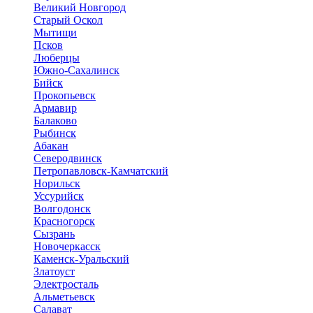
Великий Новгород
Старый Оскол
Мытищи
Псков
Люберцы
Южно-Сахалинск
Бийск
Прокопьевск
Армавир
Балаково
Рыбинск
Абакан
Северодвинск
Петропавловск-Камчатский
Норильск
Уссурийск
Волгодонск
Красногорск
Сызрань
Новочеркасск
Каменск-Уральский
Златоуст
Электросталь
Альметьевск
Салават