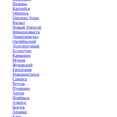
Назрань
Каспийск
Обнинск
Орехово-Зуево
Кызыл
Новый Уренгой
Невинномысск
Димитровград
Октябрьский
Долгопрудный
Ессентуки
Камышин
Муром
Жуковский
Евпатория
Новошахтинск
Северск
Реутов
Пушкино
Артем
Ноябрьск
Ачинск
Бердск
Арзамас
Елец