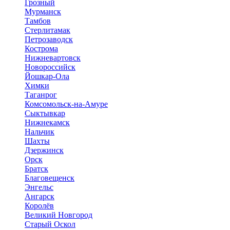
Грозный
Мурманск
Тамбов
Стерлитамак
Петрозаводск
Кострома
Нижневартовск
Новороссийск
Йошкар-Ола
Химки
Таганрог
Комсомольск-на-Амуре
Сыктывкар
Нижнекамск
Нальчик
Шахты
Дзержинск
Орск
Братск
Благовещенск
Энгельс
Ангарск
Королёв
Великий Новгород
Старый Оскол