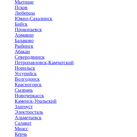
Мытищи
Псков
Люберцы
Южно-Сахалинск
Бийск
Прокопьевск
Армавир
Балаково
Рыбинск
Абакан
Северодвинск
Петропавловск-Камчатский
Норильск
Уссурийск
Волгодонск
Красногорск
Сызрань
Новочеркасск
Каменск-Уральский
Златоуст
Электросталь
Альметьевск
Салават
Миасс
Керчь