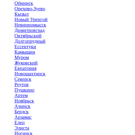
Обнинск
Орехово-Зуево
Кызыл
Новый Уренгой
Невинномысск
Димитровград
Октябрьский
Долгопрудный
Ессентуки
Камышин
Муром
Жуковский
Евпатория
Новошахтинск
Северск
Реутов
Пушкино
Артем
Ноябрьск
Ачинск
Бердск
Арзамас
Елец
Элиста
Ногинск