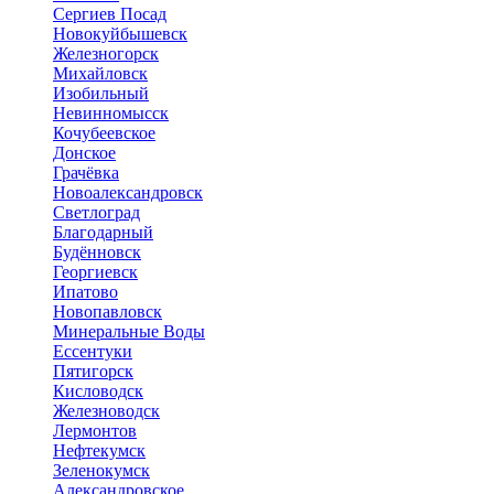
Сергиев Посад
Новокуйбышевск
Железногорск
Михайловск
Изобильный
Невинномысск
Кочубеевское
Донское
Грачёвка
Новоалександровск
Светлоград
Благодарный
Будённовск
Георгиевск
Ипатово
Новопавловск
Минеральные Воды
Ессентуки
Пятигорск
Кисловодск
Железноводск
Лермонтов
Нефтекумск
Зеленокумск
Александровское