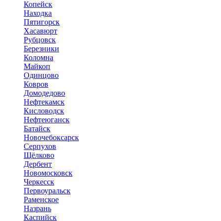
Копейск
Находка
Пятигорск
Хасавюрт
Рубцовск
Березники
Коломна
Майкоп
Одинцово
Ковров
Домодедово
Нефтекамск
Кисловодск
Нефтеюганск
Батайск
Новочебоксарск
Серпухов
Щёлково
Дербент
Новомосковск
Черкесск
Первоуральск
Раменское
Назрань
Каспийск