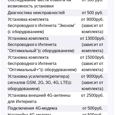
возможность установки
Диагностика неисправностей
от 500 руб.
Установка комплекта
от 9000руб.
беспроводного Интенета "Эконом"
(зависит от
(с оборудованием)
комплекта)
Установка комплекта
от 13000руб.
беспроводного Интенета
(зависит от
"Оптимальный"(с оборудованием)
комплекта)
Установка комплекта
от 15000руб.
беспроводного Интенета
(зависит от
"Оптимальный+"(с оборудованием)
комплекта)
Установка усилителя(репитера)
от 9000руб.
сигналов GSM, 2G, 3G, 4G, LTE(с
(зависит от
оборудованием)
комплекта)
Установка внешней 4G-антенны
от 2500руб.
для Интернета
Подключения 4G-модема
от 500руб.
Настройка 4G-модема
от 500руб.