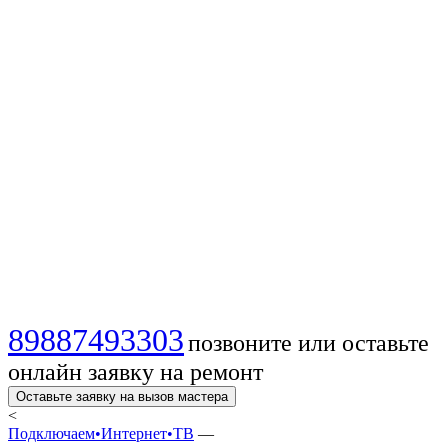
интернета в
⚡Кочубеевском —
быстро, надёжно и
выгодно! 🔥 💻!
89887493303
позвоните или оставьте
онлайн заявку на ремонт
Оставьте заявку на вызов мастера
<
Подключаем•Интернет•ТВ
—