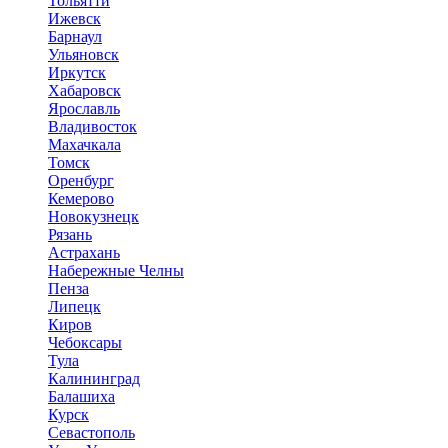
Тольятти
Ижевск
Барнаул
Ульяновск
Иркутск
Хабаровск
Ярославль
Владивосток
Махачкала
Томск
Оренбург
Кемерово
Новокузнецк
Рязань
Астрахань
Набережные Челны
Пенза
Липецк
Киров
Чебоксары
Тула
Калининград
Балашиха
Курск
Севастополь