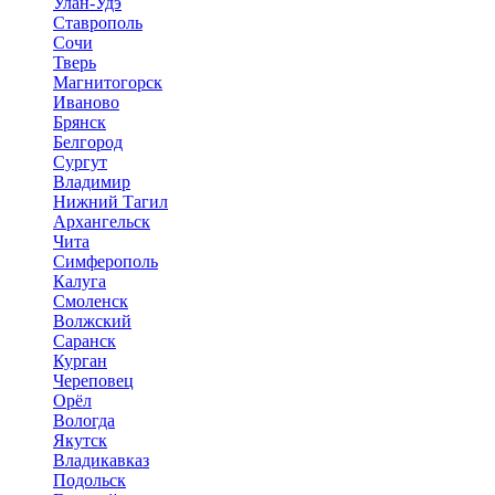
Улан-Удэ
Ставрополь
Сочи
Тверь
Магнитогорск
Иваново
Брянск
Белгород
Сургут
Владимир
Нижний Тагил
Архангельск
Чита
Симферополь
Калуга
Смоленск
Волжский
Саранск
Курган
Череповец
Орёл
Вологда
Якутск
Владикавказ
Подольск