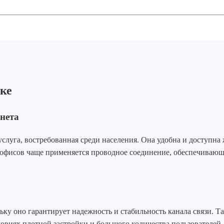
ке
нета
уга, востребованная среди населения. Она удобна и доступна ж
 офисов чаще применяется проводное соединение, обеспечиваю
ку оно гарантирует надежность и стабильность канала связи. Та
овиях плотной застройки и большого количества пользователей.