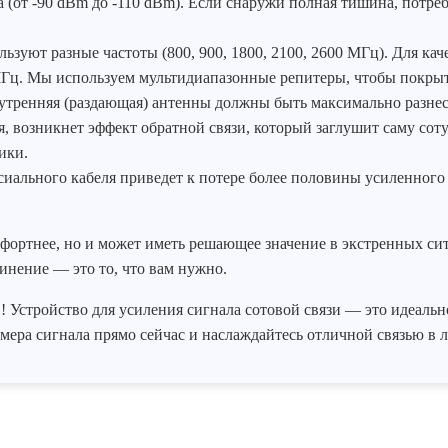
 (от -90 dBm до -110 dBm). Если снаружи полная тишина, потр
ьзуют разные частоты (800, 900, 1800, 2100, 2600 МГц). Для ка
Гц. Мы используем мультидиапазонные репитеры, чтобы покрыть
утренняя (раздающая) антенны должны быть максимально разнес
ся, возникнет эффект обратной связи, который заглушит саму с
ики.
сиального кабеля приведет к потере более половины усиленного
фортнее, но и может иметь решающее значение в экстренных ситу
инение — это то, что вам нужно.
 Устройство для усиления сигнала сотовой связи — это идеально
ера сигнала прямо сейчас и наслаждайтесь отличной связью в л