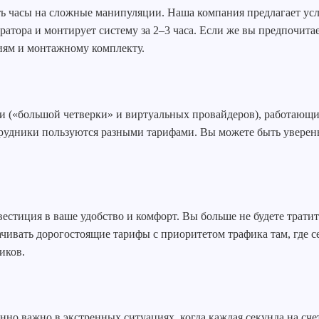
ь часы на сложные манипуляции. Наша компания предлагает ус
атора и монтирует систему за 2–3 часа. Если же вы предпочитае
иям и монтажному комплекту.
и («большой четверки» и виртуальных провайдеров), работающи
трудники пользуются разными тарифами. Вы можете быть уверены
естиция в ваше удобство и комфорт. Вы больше не будете тратит
ачивать дорогостоящие тарифы с приоритетом трафика там, где се
иков.
нно важно в экстренных ситуациях, когда каждая секунда на сч