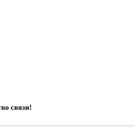
я дома в Москве —
во связи!